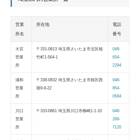
営業
所在地
電話
所名
番号
大宮
〒331-0813 埼玉県さいたま市北区植
048-
営業
竹町1-564-1
654-
所
2294
浦和
〒338-0832 埼玉県さいたま市桜区西
048-
営業
堀9-9-22
854-
所
0584
川口
〒333-0861 埼玉県川口市柳崎1-1-10
048-
営業
268-
所
7120