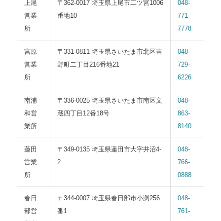
上尾
〒362-0017 埼玉県上尾市二ツ宮1006
048-
営業
番地10
771-
所
7778
宮原
〒331-0811 埼玉県さいたま市北区吉
048-
営業
野町二丁目216番地21
729-
所
6226
南浦
〒336-0025 埼玉県さいたま市南区文
048-
和営
蔵四丁目12番18号
863-
業所
8140
蓮田
〒349-0135 埼玉県蓮田市大字井沼4-
048-
営業
2
766-
所
0888
春日
〒344-0007 埼玉県春日部市小渕256
048-
部営
番1
761-