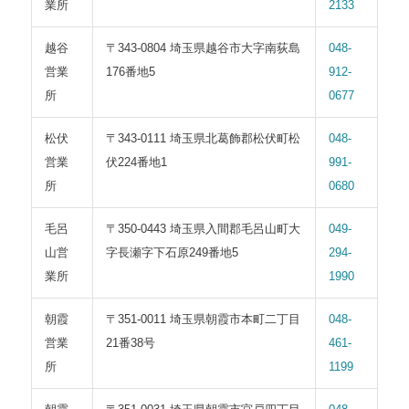
業所
2133
越谷
〒343-0804 埼玉県越谷市大字南荻島
048-
営業
176番地5
912-
所
0677
松伏
〒343-0111 埼玉県北葛飾郡松伏町松
048-
営業
伏224番地1
991-
所
0680
毛呂
〒350-0443 埼玉県入間郡毛呂山町大
049-
山営
字長瀬字下石原249番地5
294-
業所
1990
朝霞
〒351-0011 埼玉県朝霞市本町二丁目
048-
営業
21番38号
461-
所
1199