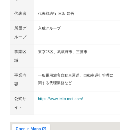
代表者
代表取締役 三沢 建吾
所属グ
京成グループ
ループ
事業区
東京23区、武蔵野市、三鷹市
域
事業内
一般乗用旅客自動車運送、自動車運行管理に
関する代理業務など
容
公式サ
https://www.teito-mot.com/
イト