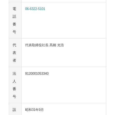
電
06-6322-5101
話
番
号
代
代表取締役社長 髙橋 光浩
表
者
法
9120001053340
人
番
号
設
昭和31年9月