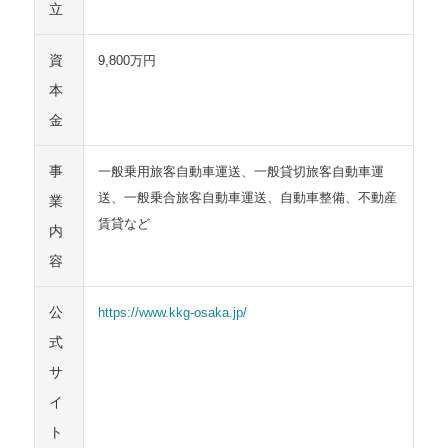
立
資
9,800万円
本
金
事
一般乗用旅客自動車運送、一般貸切旅客自動車運
送、一般乗合旅客自動車運送、自動車整備、不動産
業
賃貸など
内
容
公
https://www.kkg-osaka.jp/
式
サ
イ
ト