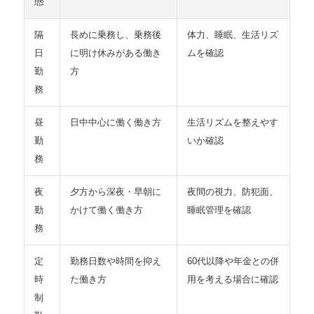
態
隔
長めに乗務し、乗務後
体力、睡眠、生活リズ
日
に明け休みがある働き
ムを確認
勤
方
務
昼
日中中心に働く働き方
生活リズムを整えやす
勤
いか確認
務
夜
夕方から深夜・早朝に
夜間の視力、防犯面、
勤
かけて働く働き方
睡眠管理を確認
務
定
勤務日数や時間を抑え
60代以降や年金との併
時
た働き方
用を考える場合に確認
制