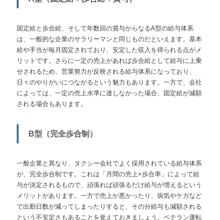
固定給と歩合給、そして年数回の賞与からなるA型の給与体系
は、一般的な企業のサラリーマンと同じものだといえます。基本
給や手当が毎月固定されており、安定した収入を得られる点がメ
リットです。さらに一定の売上があれば歩合給として給与に上乗
せされるため、営業努力が反映される給与体系になっており、
日々のやりがいにつながるという魅力もあります。一方で、会社
によっては、一定の売上水準に達しなかった場合、固定給が減額
される場合もあります。
B型（完全歩合制）
一般企業と異なり、タクシー会社でよく採用されている給与体系
が、完全歩合制です。これは「月間の売上×歩合率」によって給
与が決定されるもので、頑張れば頑張るだけ給与が増えるという
メリットがあります。一方で売上が悪かったり、病気やケガなど
で出勤日数が減ってしまったりすると、その分給与も減額される
という不安定さもあることを覚えておきましょう。ベテラン運転