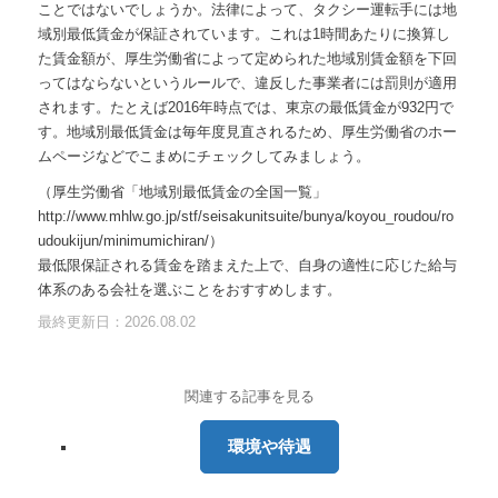
ことではないでしょうか。法律によって、タクシー運転手には地
域別最低賃金が保証されています。これは1時間あたりに換算し
た賃金額が、厚生労働省によって定められた地域別賃金額を下回
ってはならないというルールで、違反した事業者には罰則が適用
されます。たとえば2016年時点では、東京の最低賃金が932円で
す。地域別最低賃金は毎年度見直されるため、厚生労働省のホー
ムページなどでこまめにチェックしてみましょう。
（厚生労働省「地域別最低賃金の全国一覧」
http://www.mhlw.go.jp/stf/seisakunitsuite/bunya/koyou_roudou/ro
udoukijun/minimumichiran/）
最低限保証される賃金を踏まえた上で、自身の適性に応じた給与
体系のある会社を選ぶことをおすすめします。
最終更新日：2026.08.02
関連する記事を見る
環境や待遇